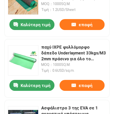
για το κατασκευασμένο ξύλο
MOQ：1000SQ.M.
Τιμή：1.2USD/Sheet
Γύρος εργοστασίων
Καλύτερη τιμή
επαφή
Ποιοτικός έλεγχος
επαφή
παχύ IXPE φυλλόμορφο
δάπεδο Underlayment 33kgs/M3
2mm πράσινο για όλο το
Νέα
πάτωμα
MOQ：1000SQ.M.
Τιμή：0.6USD/sq.m.
Φυλλόμορφο δάπεδο Underlayment
Καλύτερη τιμή
επαφή
Δάπεδο Underlayment SPC
Ασφάλιστρο 3 της EVA σε 1
Ακουστικό πάτωμα Underlayment
ακουστικό υπόστρωμα