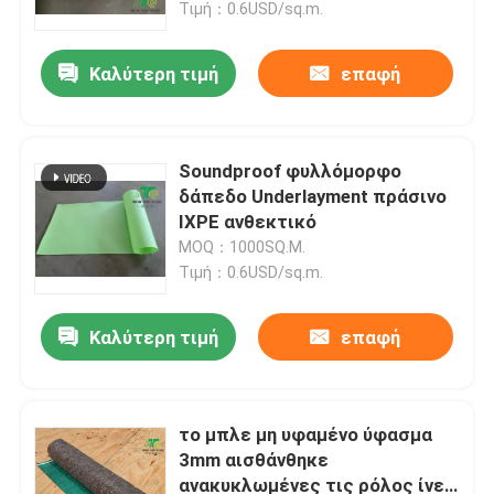
Τιμή：0.6USD/sq.m.
Καλύτερη τιμή
επαφή
Soundproof φυλλόμορφο
δάπεδο Underlayment πράσινο
IXPE ανθεκτικό
MOQ：1000SQ.M.
Τιμή：0.6USD/sq.m.
Καλύτερη τιμή
επαφή
Αρχική Σελίδα
Προϊόντα
το μπλε μη υφαμένο ύφασμα
3mm αισθάνθηκε
ανακυκλωμένες τις ρόλος ίνες
Σχετικά με εμάς