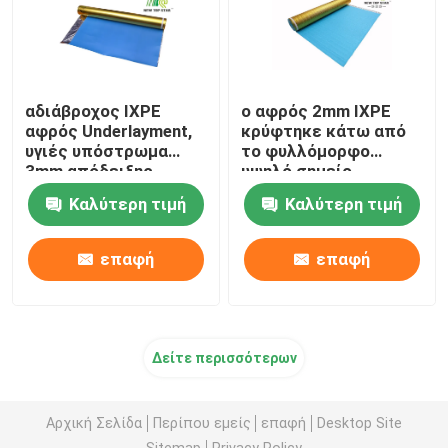
αδιάβροχος IXPE
ο αφρός 2mm IXPE
αφρός Underlayment,
κρύφτηκε κάτω από
υγιές υπόστρωμα
το φυλλόμορφο
3mm απόδειξης
υψηλό σημείο
33kg/m3 με τη χρυσή
πολυτέλειας με τη
Καλύτερη τιμή
Καλύτερη τιμή
ταινία
χρυσή ταινία
επαφή
επαφή
Δείτε περισσότερων
Αρχική Σελίδα
Περίπου εμείς
επαφή
Desktop Site
Sitemap
Privacy Policy