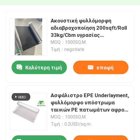
Ακουστική φυλλόμορφη
αδιαβροχοποίηση 200sqft/Roll
33kg/Cbm υγρασίας
Underlayment δαπέδων PE
MOQ：1000SQ.M.
Τιμή：negotiate
Καλύτερη τιμή
επαφή
Ασφάλιστρο EPE Underlayment,
φυλλόμορφο υπόστρωμα
ταινιών PE πατωμάτων αφρού
2mm
MOQ：1000SQ.M.
Τιμή：0.2USD/sq.m.