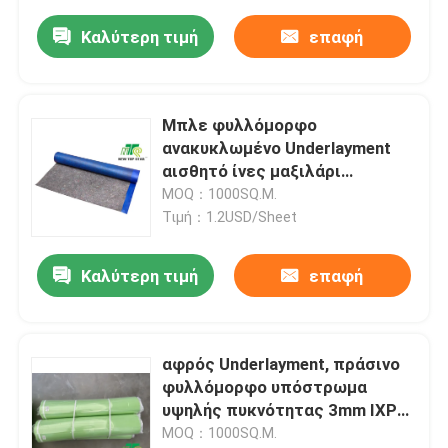
Καλύτερη τιμή
επαφή
Μπλε φυλλόμορφο
ανακυκλωμένο Underlayment
αισθητό ίνες μαξιλάρι
Underlayment δαπέδων για το
MOQ：1000SQ.M.
κατασκευασμένο ξύλο
Τιμή：1.2USD/Sheet
Καλύτερη τιμή
επαφή
αφρός Underlayment, πράσινο
φυλλόμορφο υπόστρωμα
υψηλής πυκνότητας 3mm IXPE
με την ταινία PE
MOQ：1000SQ.M.