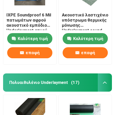
IXPE Soundproof 6 Mil
Ακουστικό λαστιχένιο
πατωμάτων αφρού
υπόστρωμα θερμικής
ακουστικό εμπόδιο
μόνωσης
Underlayment ατμού
Underlayment sound-
Underlayment
proofing 2mm 0.4w/mk
Καλύτερη τιμή
Καλύτερη τιμή
επαφή
επαφή
Πολυαιθυλένιο Underlayment
(17)