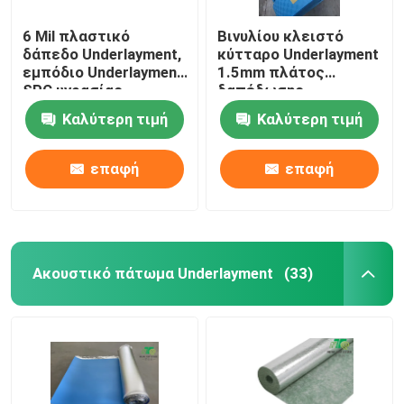
6 Mil πλαστικό
Βινυλίου κλειστό
δάπεδο Underlayment,
κύτταρο Underlayment
εμπόδιο Underlayment
1.5mm πλάτος
SPC υγρασίας
δαπέδωσης
Underlayment
Καλύτερη τιμή
Καλύτερη τιμή
400m/Roll 1.5m
επαφή
επαφή
Ακουστικό πάτωμα Underlayment
(33)