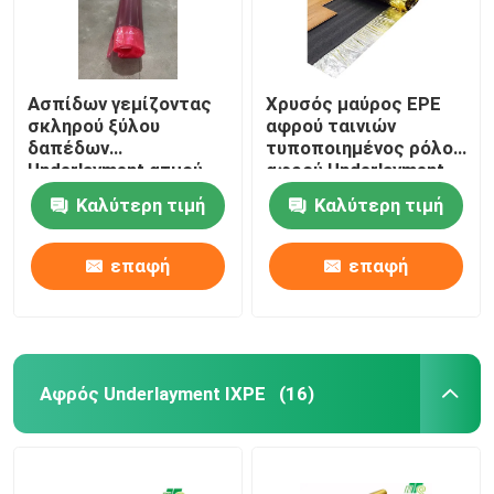
Ασπίδων γεμίζοντας
Χρυσός μαύρος EPE
σκληρού ξύλου
αφρού ταινιών
δαπέδων
τυποποιημένος ρόλος
Underlayment ατμού
αφρού Underlayment
υπόστρωμα 3mm
20kg/cbm
Καλύτερη τιμή
Καλύτερη τιμή
αφρού εμποδίων
κόκκινο
επαφή
επαφή
Αφρός Underlayment IXPE
(16)