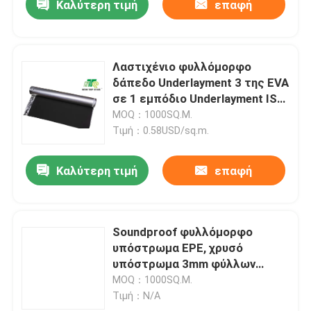
Καλύτερη τιμή
επαφή
Λαστιχένιο φυλλόμορφο
δάπεδο Underlayment 3 της EVA
σε 1 εμπόδιο Underlayment ISO
ατμού
MOQ：1000SQ.M.
Τιμή：0.58USD/sq.m.
Καλύτερη τιμή
επαφή
Soundproof φυλλόμορφο
υπόστρωμα EPE, χρυσό
υπόστρωμα 3mm φύλλων
αλουμινίου 20KG/M3
MOQ：1000SQ.M.
Τιμή：N/A