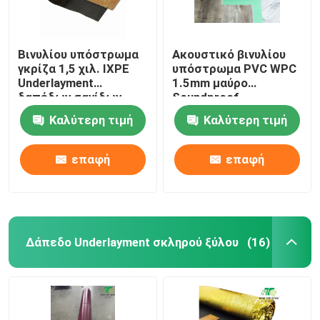
Βινυλίου υπόστρωμα
Ακουστικό βινυλίου
γκρίζα 1,5 χιλ. IXPE
υπόστρωμα PVC WPC
Underlayment
1.5mm μαύρο
δαπέδων σανίδων
Soundproof
αφρού διασυνδέσεων
υπόστρωμα δαπέδων
Καλύτερη τιμή
Καλύτερη τιμή
της EVA
επαφή
επαφή
Δάπεδο Underlayment σκληρού ξύλου
(16)